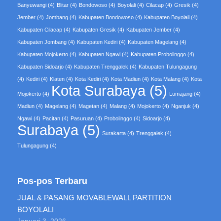
Banyuwangi
(4)
Blitar
(4)
Bondowoso
(4)
Boyolali
(4)
Cilacap
(4)
Gresik
(4)
Jember
(4)
Jombang
(4)
Kabupaten Bondowoso
(4)
Kabupaten Boyolali
(4)
Kabupaten Cilacap
(4)
Kabupaten Gresik
(4)
Kabupaten Jember
(4)
Kabupaten Jombang
(4)
Kabupaten Kediri
(4)
Kabupaten Magelang
(4)
Kabupaten Mojokerto
(4)
Kabupaten Ngawi
(4)
Kabupaten Probolinggo
(4)
Kabupaten Sidoarjo
(4)
Kabupaten Trenggalek
(4)
Kabupaten Tulungagung
(4)
Kediri
(4)
Klaten
(4)
Kota Kediri
(4)
Kota Madiun
(4)
Kota Malang
(4)
Kota
Kota Surabaya
(5)
Mojokerto
(4)
Lumajang
(4)
Madiun
(4)
Magelang
(4)
Magetan
(4)
Malang
(4)
Mojokerto
(4)
Nganjuk
(4)
Ngawi
(4)
Pacitan
(4)
Pasuruan
(4)
Probolinggo
(4)
Sidoarjo
(4)
Surabaya
(5)
Surakarta
(4)
Trenggalek
(4)
Tulungagung
(4)
Pos-pos Terbaru
JUAL & PASANG MOVABLEWALL PARTITION
BOYOLALI