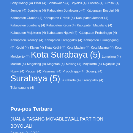
Banyuwangi
(4)
Blitar
(4)
Bondowoso
(4)
Boyolali
(4)
Cilacap
(4)
Gresik
(4)
Jember
(4)
Jombang
(4)
Kabupaten Bondowoso
(4)
Kabupaten Boyolali
(4)
Kabupaten Cilacap
(4)
Kabupaten Gresik
(4)
Kabupaten Jember
(4)
Kabupaten Jombang
(4)
Kabupaten Kediri
(4)
Kabupaten Magelang
(4)
Kabupaten Mojokerto
(4)
Kabupaten Ngawi
(4)
Kabupaten Probolinggo
(4)
Kabupaten Sidoarjo
(4)
Kabupaten Trenggalek
(4)
Kabupaten Tulungagung
(4)
Kediri
(4)
Klaten
(4)
Kota Kediri
(4)
Kota Madiun
(4)
Kota Malang
(4)
Kota
Kota Surabaya
(5)
Mojokerto
(4)
Lumajang
(4)
Madiun
(4)
Magelang
(4)
Magetan
(4)
Malang
(4)
Mojokerto
(4)
Nganjuk
(4)
Ngawi
(4)
Pacitan
(4)
Pasuruan
(4)
Probolinggo
(4)
Sidoarjo
(4)
Surabaya
(5)
Surakarta
(4)
Trenggalek
(4)
Tulungagung
(4)
Pos-pos Terbaru
JUAL & PASANG MOVABLEWALL PARTITION
BOYOLALI