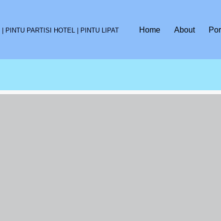
Home
About
Por
 PINTU PARTISI HOTEL | PINTU LIPAT