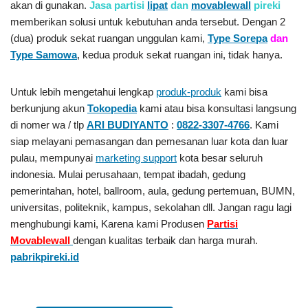
akan di gunakan.
Jasa partisi
lipat
dan
movablewall
pireki
memberikan solusi untuk kebutuhan anda tersebut. Dengan 2
(dua) produk sekat ruangan unggulan kami,
Type Sorepa
dan
Type Samowa
, kedua produk sekat ruangan ini, tidak hanya.
Untuk lebih mengetahui lengkap
produk-produk
kami bisa
berkunjung akun
Tokopedia
kami atau bisa konsultasi langsung
di nomer wa / tlp
ARI BUDIYANTO
:
0822-3307-4766
. Kami
siap melayani pemasangan dan pemesanan luar kota dan luar
pulau, mempunyai
marketing support
kota besar seluruh
indonesia. Mulai perusahaan, tempat ibadah, gedung
pemerintahan, hotel, ballroom, aula, gedung pertemuan, BUMN,
universitas, politeknik, kampus, sekolahan dll. Jangan ragu lagi
menghubungi kami, Karena kami Produsen
Partisi
Movablewall
dengan kualitas terbaik dan harga murah.
pabrikpireki.id