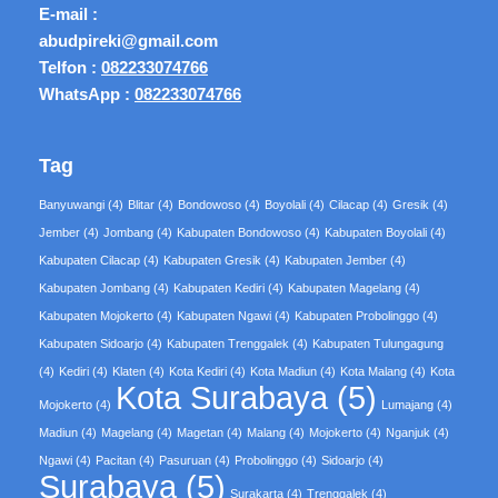
E-mail :
abudpireki@gmail.com
Telfon :
082233074766
WhatsApp :
082233074766
Tag
Banyuwangi
(4)
Blitar
(4)
Bondowoso
(4)
Boyolali
(4)
Cilacap
(4)
Gresik
(4)
Jember
(4)
Jombang
(4)
Kabupaten Bondowoso
(4)
Kabupaten Boyolali
(4)
Kabupaten Cilacap
(4)
Kabupaten Gresik
(4)
Kabupaten Jember
(4)
Kabupaten Jombang
(4)
Kabupaten Kediri
(4)
Kabupaten Magelang
(4)
Kabupaten Mojokerto
(4)
Kabupaten Ngawi
(4)
Kabupaten Probolinggo
(4)
Kabupaten Sidoarjo
(4)
Kabupaten Trenggalek
(4)
Kabupaten Tulungagung
(4)
Kediri
(4)
Klaten
(4)
Kota Kediri
(4)
Kota Madiun
(4)
Kota Malang
(4)
Kota
Kota Surabaya
(5)
Mojokerto
(4)
Lumajang
(4)
Madiun
(4)
Magelang
(4)
Magetan
(4)
Malang
(4)
Mojokerto
(4)
Nganjuk
(4)
Ngawi
(4)
Pacitan
(4)
Pasuruan
(4)
Probolinggo
(4)
Sidoarjo
(4)
Surabaya
(5)
Surakarta
(4)
Trenggalek
(4)