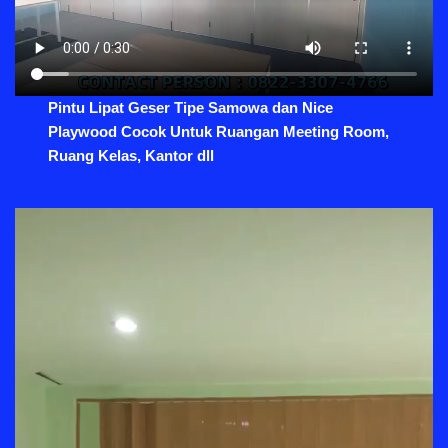
Pintu Lipat Geser Tipe Samowa dan Nice
Playwood Cocok Untuk Ruangan Meeting Room,
Ruang Kelas, Kantor dll