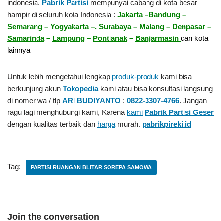
indonesia.
Pabrik Partisi
mempunyai cabang di kota besar
hampir di seluruh kota Indonesia :
Jakarta
–
Bandung
–
Semarang
–
Yogyakarta
–.
Surabaya
–
Malang
–
Denpasar
–
Samarinda
–
Lampung
–
Pontianak
–
Banjarmasin
dan kota
lainnya
Untuk lebih mengetahui lengkap
produk-produk
kami bisa
berkunjung akun
Tokopedia
kami atau bisa konsultasi langsung
di nomer wa / tlp
ARI BUDIYANTO
:
0822-3307-4766
. Jangan
ragu lagi menghubungi kami, Karena
kami
Pabrik Partisi Geser
dengan kualitas terbaik dan
harga
murah.
pabrikpireki.id
Tag:
PARTISI RUANGAN BLITAR SOREPA SAMOWA
Join the conversation