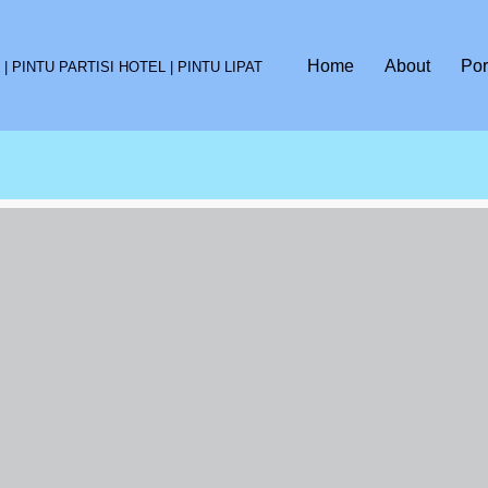
Home
About
Por
 PINTU PARTISI HOTEL | PINTU LIPAT