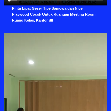
Pintu Lipat Geser Tipe Samowa dan Nice
Playwood Cocok Untuk Ruangan Meeting Room,
Ruang Kelas, Kantor dll