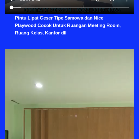
Pintu Lipat Geser Tipe Samowa dan Nice
Playwood Cocok Untuk Ruangan Meeting Room,
Ruang Kelas, Kantor dll