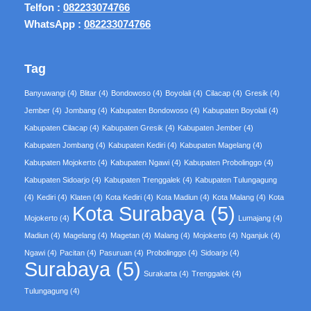
Telfon :
082233074766
WhatsApp :
082233074766
Tag
Banyuwangi
(4)
Blitar
(4)
Bondowoso
(4)
Boyolali
(4)
Cilacap
(4)
Gresik
(4)
Jember
(4)
Jombang
(4)
Kabupaten Bondowoso
(4)
Kabupaten Boyolali
(4)
Kabupaten Cilacap
(4)
Kabupaten Gresik
(4)
Kabupaten Jember
(4)
Kabupaten Jombang
(4)
Kabupaten Kediri
(4)
Kabupaten Magelang
(4)
Kabupaten Mojokerto
(4)
Kabupaten Ngawi
(4)
Kabupaten Probolinggo
(4)
Kabupaten Sidoarjo
(4)
Kabupaten Trenggalek
(4)
Kabupaten Tulungagung
(4)
Kediri
(4)
Klaten
(4)
Kota Kediri
(4)
Kota Madiun
(4)
Kota Malang
(4)
Kota
Kota Surabaya
(5)
Mojokerto
(4)
Lumajang
(4)
Madiun
(4)
Magelang
(4)
Magetan
(4)
Malang
(4)
Mojokerto
(4)
Nganjuk
(4)
Ngawi
(4)
Pacitan
(4)
Pasuruan
(4)
Probolinggo
(4)
Sidoarjo
(4)
Surabaya
(5)
Surakarta
(4)
Trenggalek
(4)
Tulungagung
(4)