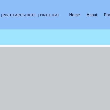
Home
About
Por
 PINTU PARTISI HOTEL | PINTU LIPAT