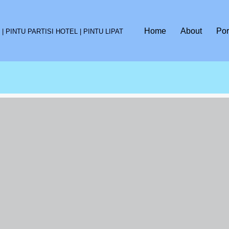
Home
About
Por
 PINTU PARTISI HOTEL | PINTU LIPAT