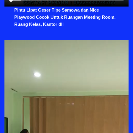
Pintu Lipat Geser Tipe Samowa dan Nice
Playwood Cocok Untuk Ruangan Meeting Room,
Ruang Kelas, Kantor dll