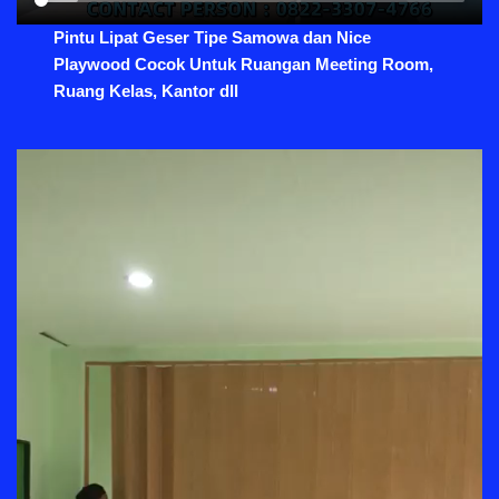
Pintu Lipat Geser Tipe Samowa dan Nice
Playwood Cocok Untuk Ruangan Meeting Room,
Ruang Kelas, Kantor dll