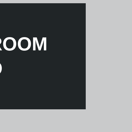
LROOM
O