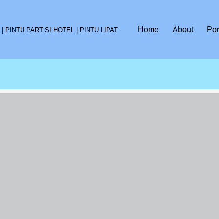
Home
About
Por
 PINTU PARTISI HOTEL | PINTU LIPAT