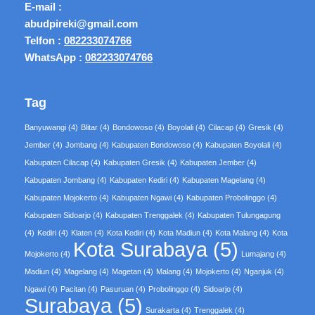
E-mail :
abudpireki@gmail.com
Telfon :
082233074766
WhatsApp :
082233074766
Tag
Banyuwangi
(4)
Blitar
(4)
Bondowoso
(4)
Boyolali
(4)
Cilacap
(4)
Gresik
(4)
Jember
(4)
Jombang
(4)
Kabupaten Bondowoso
(4)
Kabupaten Boyolali
(4)
Kabupaten Cilacap
(4)
Kabupaten Gresik
(4)
Kabupaten Jember
(4)
Kabupaten Jombang
(4)
Kabupaten Kediri
(4)
Kabupaten Magelang
(4)
Kabupaten Mojokerto
(4)
Kabupaten Ngawi
(4)
Kabupaten Probolinggo
(4)
Kabupaten Sidoarjo
(4)
Kabupaten Trenggalek
(4)
Kabupaten Tulungagung
(4)
Kediri
(4)
Klaten
(4)
Kota Kediri
(4)
Kota Madiun
(4)
Kota Malang
(4)
Kota
Kota Surabaya
(5)
Mojokerto
(4)
Lumajang
(4)
Madiun
(4)
Magelang
(4)
Magetan
(4)
Malang
(4)
Mojokerto
(4)
Nganjuk
(4)
Ngawi
(4)
Pacitan
(4)
Pasuruan
(4)
Probolinggo
(4)
Sidoarjo
(4)
Surabaya
(5)
Surakarta
(4)
Trenggalek
(4)