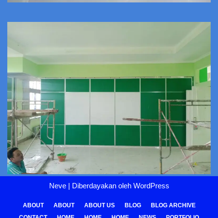
Neve
| Diberdayakan oleh
WordPress
ABOUT
ABOUT
ABOUT US
BLOG
BLOG ARCHIVE
CONTACT
HOME
HOME
HOME
NEWS
PORTFOLIO