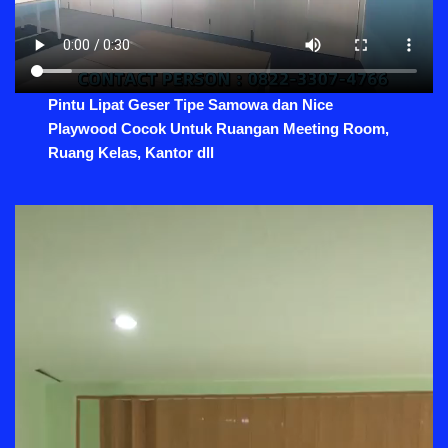
Pintu Lipat Geser Tipe Samowa dan Nice
Playwood Cocok Untuk Ruangan Meeting Room,
Ruang Kelas, Kantor dll