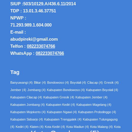
SIUP :
503/10129.A/436.6.11/2014
TDP : 13.01.3.46.37751
NPWP :
71.293.989.1.604.000
E-mail :
abudpireki@gmail.com
Telfon :
082233074766
WhatsApp :
082233074766
Tag
Banyuwangi
(4)
Blitar
(4)
Bondowoso
(4)
Boyolali
(4)
Cilacap
(4)
Gresik
(4)
Jember
(4)
Jombang
(4)
Kabupaten Bondowoso
(4)
Kabupaten Boyolali
(4)
Kabupaten Cilacap
(4)
Kabupaten Gresik
(4)
Kabupaten Jember
(4)
Kabupaten Jombang
(4)
Kabupaten Kediri
(4)
Kabupaten Magelang
(4)
Kabupaten Mojokerto
(4)
Kabupaten Ngawi
(4)
Kabupaten Probolinggo
(4)
Kabupaten Sidoarjo
(4)
Kabupaten Trenggalek
(4)
Kabupaten Tulungagung
(4)
Kediri
(4)
Klaten
(4)
Kota Kediri
(4)
Kota Madiun
(4)
Kota Malang
(4)
Kota