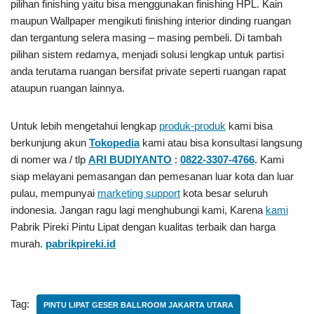
pilihan finishing yaitu bisa menggunakan finishing HPL. Kain
maupun Wallpaper mengikuti finishing interior dinding ruangan
dan tergantung selera masing – masing pembeli. Di tambah
pilihan sistem redamya, menjadi solusi lengkap untuk partisi
anda terutama ruangan bersifat private seperti ruangan rapat
ataupun ruangan lainnya.
Untuk lebih mengetahui lengkap
produk-produk
kami bisa
berkunjung akun
Tokopedia
kami atau bisa konsultasi langsung
di nomer wa / tlp
ARI BUDIYANTO
:
0822-3307-4766
. Kami
siap melayani pemasangan dan pemesanan luar kota dan luar
pulau, mempunyai
marketing support
kota besar seluruh
indonesia. Jangan ragu lagi menghubungi kami, Karena
kami
Pabrik Pireki Pintu Lipat
dengan kualitas terbaik dan harga
murah.
pabrikpireki.id
Tag:
PINTU LIPAT GESER BALLROOM JAKARTA UTARA