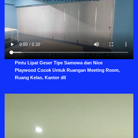
Pintu Lipat Geser Tipe Samowa dan Nice
Playwood Cocok Untuk Ruangan Meeting Room,
Ruang Kelas, Kantor dll