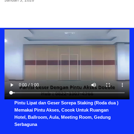
Januari 3, 2026
Pintu Lipat dan Geser Sorepa Staking (Roda dua )
Memakai Pintu Akses, Cocok Untuk Ruangan
Hotel, Ballroom, Aula, Meeting Room, Gedung
Serbaguna