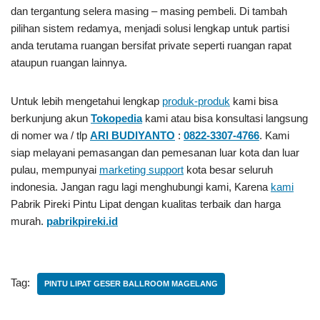
dan tergantung selera masing – masing pembeli. Di tambah
pilihan sistem redamya, menjadi solusi lengkap untuk partisi
anda terutama ruangan bersifat private seperti ruangan rapat
ataupun ruangan lainnya.
Untuk lebih mengetahui lengkap
produk-produk
kami bisa
berkunjung akun
Tokopedia
kami atau bisa konsultasi langsung
di nomer wa / tlp
ARI BUDIYANTO
:
0822-3307-4766
. Kami
siap melayani pemasangan dan pemesanan luar kota dan luar
pulau, mempunyai
marketing support
kota besar seluruh
indonesia. Jangan ragu lagi menghubungi kami, Karena
kami
Pabrik Pireki Pintu Lipat
dengan kualitas terbaik dan harga
murah.
pabrikpireki.id
Tag:
PINTU LIPAT GESER BALLROOM MAGELANG