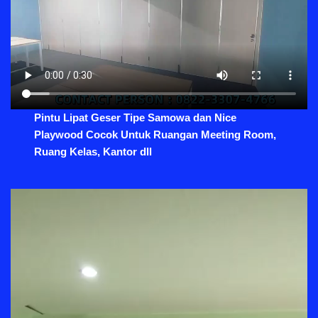
Pintu Lipat Geser Tipe Samowa dan Nice
Playwood Cocok Untuk Ruangan Meeting Room,
Ruang Kelas, Kantor dll