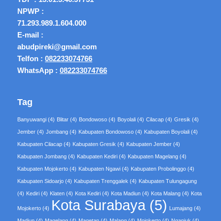
NPWP :
71.293.989.1.604.000
E-mail :
abudpireki@gmail.com
Telfon :
082233074766
WhatsApp :
082233074766
Tag
Banyuwangi
(4)
Blitar
(4)
Bondowoso
(4)
Boyolali
(4)
Cilacap
(4)
Gresik
(4)
Jember
(4)
Jombang
(4)
Kabupaten Bondowoso
(4)
Kabupaten Boyolali
(4)
Kabupaten Cilacap
(4)
Kabupaten Gresik
(4)
Kabupaten Jember
(4)
Kabupaten Jombang
(4)
Kabupaten Kediri
(4)
Kabupaten Magelang
(4)
Kabupaten Mojokerto
(4)
Kabupaten Ngawi
(4)
Kabupaten Probolinggo
(4)
Kabupaten Sidoarjo
(4)
Kabupaten Trenggalek
(4)
Kabupaten Tulungagung
(4)
Kediri
(4)
Klaten
(4)
Kota Kediri
(4)
Kota Madiun
(4)
Kota Malang
(4)
Kota
Kota Surabaya
(5)
Mojokerto
(4)
Lumajang
(4)
Madiun
(4)
Magelang
(4)
Magetan
(4)
Malang
(4)
Mojokerto
(4)
Nganjuk
(4)