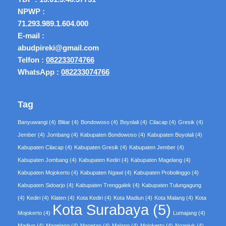
NPWP :
71.293.989.1.604.000
E-mail :
abudpireki@gmail.com
Telfon :
082233074766
WhatsApp :
082233074766
Tag
Banyuwangi
(4)
Blitar
(4)
Bondowoso
(4)
Boyolali
(4)
Cilacap
(4)
Gresik
(4)
Jember
(4)
Jombang
(4)
Kabupaten Bondowoso
(4)
Kabupaten Boyolali
(4)
Kabupaten Cilacap
(4)
Kabupaten Gresik
(4)
Kabupaten Jember
(4)
Kabupaten Jombang
(4)
Kabupaten Kediri
(4)
Kabupaten Magelang
(4)
Kabupaten Mojokerto
(4)
Kabupaten Ngawi
(4)
Kabupaten Probolinggo
(4)
Kabupaten Sidoarjo
(4)
Kabupaten Trenggalek
(4)
Kabupaten Tulungagung
(4)
Kediri
(4)
Klaten
(4)
Kota Kediri
(4)
Kota Madiun
(4)
Kota Malang
(4)
Kota
Kota Surabaya
(5)
Mojokerto
(4)
Lumajang
(4)
Madiun
(4)
Magelang
(4)
Magetan
(4)
Malang
(4)
Mojokerto
(4)
Nganjuk
(4)