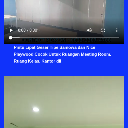
Pintu Lipat Geser Tipe Samowa dan Nice
Playwood Cocok Untuk Ruangan Meeting Room,
Ruang Kelas, Kantor dll