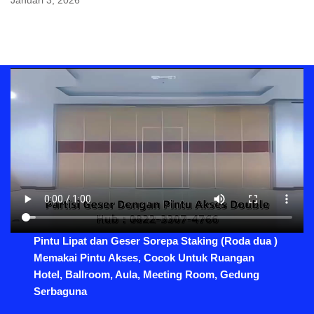
Januari 3, 2026
Pintu Lipat dan Geser Sorepa Staking (Roda dua )
Memakai Pintu Akses, Cocok Untuk Ruangan
Hotel, Ballroom, Aula, Meeting Room, Gedung
Serbaguna