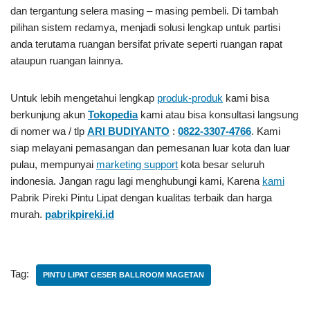
dan tergantung selera masing – masing pembeli. Di tambah
pilihan sistem redamya, menjadi solusi lengkap untuk partisi
anda terutama ruangan bersifat private seperti ruangan rapat
ataupun ruangan lainnya.
Untuk lebih mengetahui lengkap
produk-produk
kami bisa
berkunjung akun
Tokopedia
kami atau bisa konsultasi langsung
di nomer wa / tlp
ARI BUDIYANTO
:
0822-3307-4766
. Kami
siap melayani pemasangan dan pemesanan luar kota dan luar
pulau, mempunyai
marketing support
kota besar seluruh
indonesia. Jangan ragu lagi menghubungi kami, Karena
kami
Pabrik Pireki Pintu Lipat
dengan kualitas terbaik dan harga
murah.
pabrikpireki.id
Tag:
PINTU LIPAT GESER BALLROOM MAGETAN