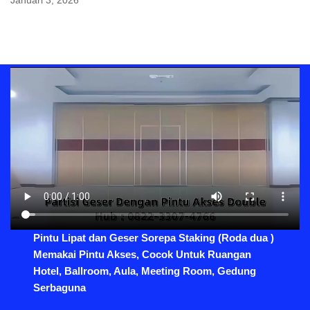
Januari 3, 2026
Pintu Lipat dan Geser Sorepa Staking (Roda dua )
Memakai Pintu Akses, Cocok Untuk Ruangan
Hotel, Ballroom, Aula, Meeting Room, Gedung
Serbaguna