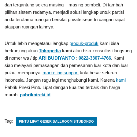
dan tergantung selera masing – masing pembeli. Di tambah
pilihan sistem redamya, menjadi solusi lengkap untuk partisi
anda terutama ruangan bersifat private seperti ruangan rapat
ataupun ruangan lainnya.
Untuk lebih mengetahui lengkap
produk-produk
kami bisa
berkunjung akun
Tokopedia
kami atau bisa konsultasi langsung
di nomer wa / tlp
ARI BUDIYANTO
:
0822-3307-4766
. Kami
siap melayani pemasangan dan pemesanan luar kota dan luar
pulau, mempunyai
marketing support
kota besar seluruh
indonesia. Jangan ragu lagi menghubungi kami, Karena
kami
Pabrik Pireki Pintu Lipat
dengan kualitas terbaik dan harga
murah.
pabrikpireki.id
Tag:
PINTU LIPAT GESER BALLROOM SITUBONDO