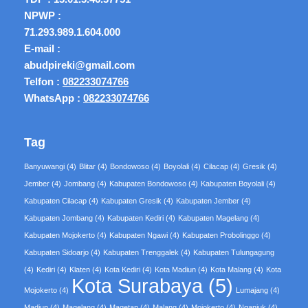
NPWP :
71.293.989.1.604.000
E-mail :
abudpireki@gmail.com
Telfon :
082233074766
WhatsApp :
082233074766
Tag
Banyuwangi
(4)
Blitar
(4)
Bondowoso
(4)
Boyolali
(4)
Cilacap
(4)
Gresik
(4)
Jember
(4)
Jombang
(4)
Kabupaten Bondowoso
(4)
Kabupaten Boyolali
(4)
Kabupaten Cilacap
(4)
Kabupaten Gresik
(4)
Kabupaten Jember
(4)
Kabupaten Jombang
(4)
Kabupaten Kediri
(4)
Kabupaten Magelang
(4)
Kabupaten Mojokerto
(4)
Kabupaten Ngawi
(4)
Kabupaten Probolinggo
(4)
Kabupaten Sidoarjo
(4)
Kabupaten Trenggalek
(4)
Kabupaten Tulungagung
(4)
Kediri
(4)
Klaten
(4)
Kota Kediri
(4)
Kota Madiun
(4)
Kota Malang
(4)
Kota
Kota Surabaya
(5)
Mojokerto
(4)
Lumajang
(4)
Madiun
(4)
Magelang
(4)
Magetan
(4)
Malang
(4)
Mojokerto
(4)
Nganjuk
(4)