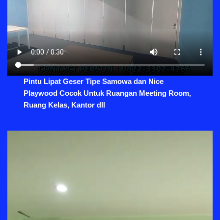
Pintu Lipat Geser Tipe Samowa dan Nice
Playwood Cocok Untuk Ruangan Meeting Room,
Ruang Kelas, Kantor dll