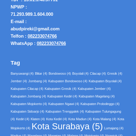
NPWP :
71.293.989.1.604.000
E-mail :
abudpireki@gmail.com
Telfon :
082233074766
WhatsApp :
082233074766
Tag
Banyuwangi
(4)
Blitar
(4)
Bondowoso
(4)
Boyolali
(4)
Cilacap
(4)
Gresik
(4)
Jember
(4)
Jombang
(4)
Kabupaten Bondowoso
(4)
Kabupaten Boyolali
(4)
Kabupaten Cilacap
(4)
Kabupaten Gresik
(4)
Kabupaten Jember
(4)
Kabupaten Jombang
(4)
Kabupaten Kediri
(4)
Kabupaten Magelang
(4)
Kabupaten Mojokerto
(4)
Kabupaten Ngawi
(4)
Kabupaten Probolinggo
(4)
Kabupaten Sidoarjo
(4)
Kabupaten Trenggalek
(4)
Kabupaten Tulungagung
(4)
Kediri
(4)
Klaten
(4)
Kota Kediri
(4)
Kota Madiun
(4)
Kota Malang
(4)
Kota
Kota Surabaya
(5)
Mojokerto
(4)
Lumajang
(4)
Madiun
(4)
Magelang
(4)
Magetan
(4)
Malang
(4)
Mojokerto
(4)
Nganjuk
(4)