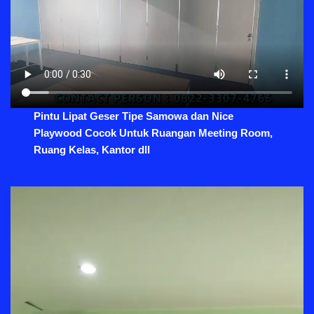
Pintu Lipat Geser Tipe Samowa dan Nice
Playwood Cocok Untuk Ruangan Meeting Room,
Ruang Kelas, Kantor dll