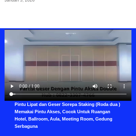
Januari 3, 2026
Pintu Lipat dan Geser Sorepa Staking (Roda dua )
Memakai Pintu Akses, Cocok Untuk Ruangan
Hotel, Ballroom, Aula, Meeting Room, Gedung
Serbaguna