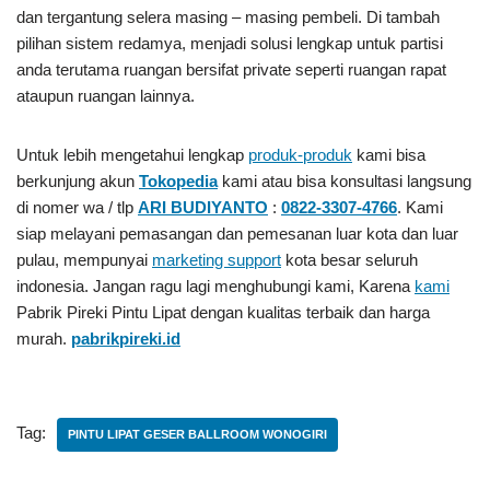
dan tergantung selera masing – masing pembeli. Di tambah
pilihan sistem redamya, menjadi solusi lengkap untuk partisi
anda terutama ruangan bersifat private seperti ruangan rapat
ataupun ruangan lainnya.
Untuk lebih mengetahui lengkap
produk-produk
kami bisa
berkunjung akun
Tokopedia
kami atau bisa konsultasi langsung
di nomer wa / tlp
ARI BUDIYANTO
:
0822-3307-4766
. Kami
siap melayani pemasangan dan pemesanan luar kota dan luar
pulau, mempunyai
marketing support
kota besar seluruh
indonesia. Jangan ragu lagi menghubungi kami, Karena
kami
Pabrik Pireki Pintu Lipat
dengan kualitas terbaik dan harga
murah.
pabrikpireki.id
Tag:
PINTU LIPAT GESER BALLROOM WONOGIRI