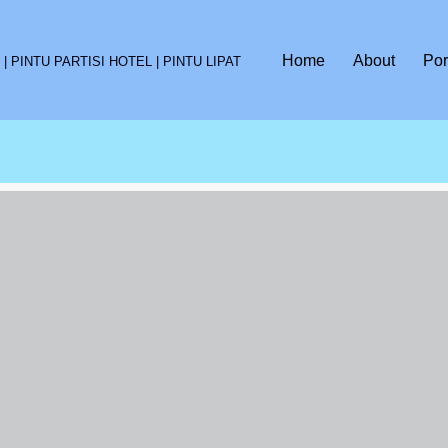
Home
About
Por
 PINTU PARTISI HOTEL | PINTU LIPAT