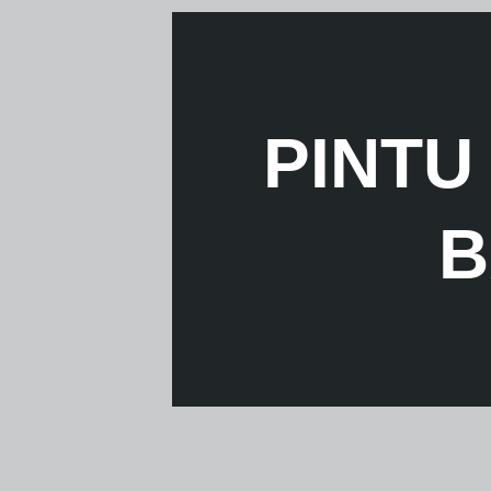
PINTU
B