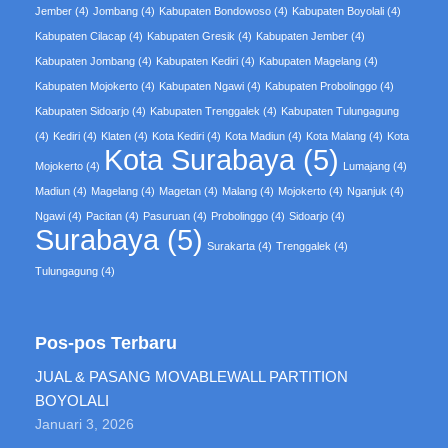
Jember
(4)
Jombang
(4)
Kabupaten Bondowoso
(4)
Kabupaten Boyolali
(4)
Kabupaten Cilacap
(4)
Kabupaten Gresik
(4)
Kabupaten Jember
(4)
Kabupaten Jombang
(4)
Kabupaten Kediri
(4)
Kabupaten Magelang
(4)
Kabupaten Mojokerto
(4)
Kabupaten Ngawi
(4)
Kabupaten Probolinggo
(4)
Kabupaten Sidoarjo
(4)
Kabupaten Trenggalek
(4)
Kabupaten Tulungagung
(4)
Kediri
(4)
Klaten
(4)
Kota Kediri
(4)
Kota Madiun
(4)
Kota Malang
(4)
Kota
Kota Surabaya
(5)
Mojokerto
(4)
Lumajang
(4)
Madiun
(4)
Magelang
(4)
Magetan
(4)
Malang
(4)
Mojokerto
(4)
Nganjuk
(4)
Ngawi
(4)
Pacitan
(4)
Pasuruan
(4)
Probolinggo
(4)
Sidoarjo
(4)
Surabaya
(5)
Surakarta
(4)
Trenggalek
(4)
Tulungagung
(4)
Pos-pos Terbaru
JUAL & PASANG MOVABLEWALL PARTITION
BOYOLALI
Januari 3, 2026