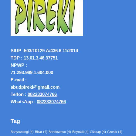
SIUP :
503/10129.A/436.6.11/2014
TDP : 13.01.3.46.37751
NPWP :
71.293.989.1.604.000
E-mail :
abudpireki@gmail.com
Telfon :
082233074766
WhatsApp :
082233074766
Tag
Banyuwangi
(4)
Blitar
(4)
Bondowoso
(4)
Boyolali
(4)
Cilacap
(4)
Gresik
(4)