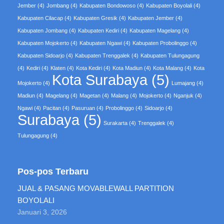
Jember
(4)
Jombang
(4)
Kabupaten Bondowoso
(4)
Kabupaten Boyolali
(4)
Kabupaten Cilacap
(4)
Kabupaten Gresik
(4)
Kabupaten Jember
(4)
Kabupaten Jombang
(4)
Kabupaten Kediri
(4)
Kabupaten Magelang
(4)
Kabupaten Mojokerto
(4)
Kabupaten Ngawi
(4)
Kabupaten Probolinggo
(4)
Kabupaten Sidoarjo
(4)
Kabupaten Trenggalek
(4)
Kabupaten Tulungagung
(4)
Kediri
(4)
Klaten
(4)
Kota Kediri
(4)
Kota Madiun
(4)
Kota Malang
(4)
Kota
Kota Surabaya
(5)
Mojokerto
(4)
Lumajang
(4)
Madiun
(4)
Magelang
(4)
Magetan
(4)
Malang
(4)
Mojokerto
(4)
Nganjuk
(4)
Ngawi
(4)
Pacitan
(4)
Pasuruan
(4)
Probolinggo
(4)
Sidoarjo
(4)
Surabaya
(5)
Surakarta
(4)
Trenggalek
(4)
Tulungagung
(4)
Pos-pos Terbaru
JUAL & PASANG MOVABLEWALL PARTITION
BOYOLALI
Januari 3, 2026