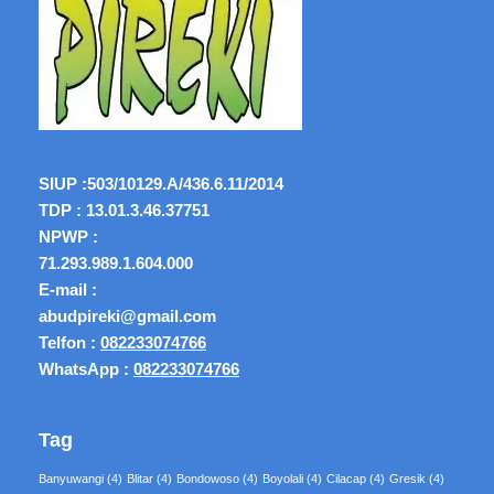
SIUP :
503/10129.A/436.6.11/2014
TDP : 13.01.3.46.37751
NPWP :
71.293.989.1.604.000
E-mail :
abudpireki@gmail.com
Telfon :
082233074766
WhatsApp :
082233074766
Tag
Banyuwangi
(4)
Blitar
(4)
Bondowoso
(4)
Boyolali
(4)
Cilacap
(4)
Gresik
(4)