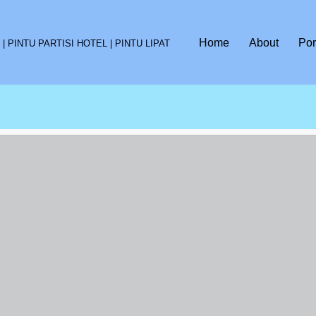
Home
About
Por
 PINTU PARTISI HOTEL | PINTU LIPAT