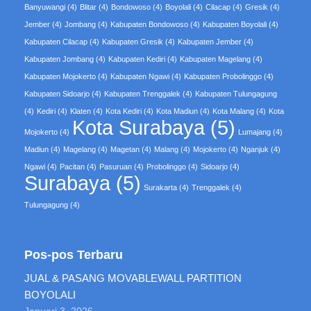
Banyuwangi
(4)
Blitar
(4)
Bondowoso
(4)
Boyolali
(4)
Cilacap
(4)
Gresik
(4)
Jember
(4)
Jombang
(4)
Kabupaten Bondowoso
(4)
Kabupaten Boyolali
(4)
Kabupaten Cilacap
(4)
Kabupaten Gresik
(4)
Kabupaten Jember
(4)
Kabupaten Jombang
(4)
Kabupaten Kediri
(4)
Kabupaten Magelang
(4)
Kabupaten Mojokerto
(4)
Kabupaten Ngawi
(4)
Kabupaten Probolinggo
(4)
Kabupaten Sidoarjo
(4)
Kabupaten Trenggalek
(4)
Kabupaten Tulungagung
(4)
Kediri
(4)
Klaten
(4)
Kota Kediri
(4)
Kota Madiun
(4)
Kota Malang
(4)
Kota
Kota Surabaya
(5)
Mojokerto
(4)
Lumajang
(4)
Madiun
(4)
Magelang
(4)
Magetan
(4)
Malang
(4)
Mojokerto
(4)
Nganjuk
(4)
Ngawi
(4)
Pacitan
(4)
Pasuruan
(4)
Probolinggo
(4)
Sidoarjo
(4)
Surabaya
(5)
Surakarta
(4)
Trenggalek
(4)
Tulungagung
(4)
Pos-pos Terbaru
JUAL & PASANG MOVABLEWALL PARTITION
BOYOLALI