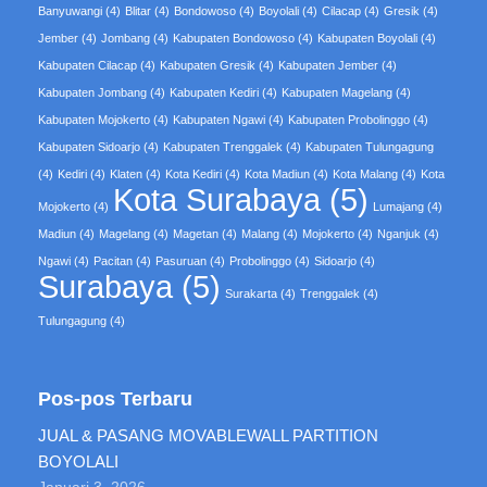
Banyuwangi
(4)
Blitar
(4)
Bondowoso
(4)
Boyolali
(4)
Cilacap
(4)
Gresik
(4)
Jember
(4)
Jombang
(4)
Kabupaten Bondowoso
(4)
Kabupaten Boyolali
(4)
Kabupaten Cilacap
(4)
Kabupaten Gresik
(4)
Kabupaten Jember
(4)
Kabupaten Jombang
(4)
Kabupaten Kediri
(4)
Kabupaten Magelang
(4)
Kabupaten Mojokerto
(4)
Kabupaten Ngawi
(4)
Kabupaten Probolinggo
(4)
Kabupaten Sidoarjo
(4)
Kabupaten Trenggalek
(4)
Kabupaten Tulungagung
(4)
Kediri
(4)
Klaten
(4)
Kota Kediri
(4)
Kota Madiun
(4)
Kota Malang
(4)
Kota
Kota Surabaya
(5)
Mojokerto
(4)
Lumajang
(4)
Madiun
(4)
Magelang
(4)
Magetan
(4)
Malang
(4)
Mojokerto
(4)
Nganjuk
(4)
Ngawi
(4)
Pacitan
(4)
Pasuruan
(4)
Probolinggo
(4)
Sidoarjo
(4)
Surabaya
(5)
Surakarta
(4)
Trenggalek
(4)
Tulungagung
(4)
Pos-pos Terbaru
JUAL & PASANG MOVABLEWALL PARTITION
BOYOLALI