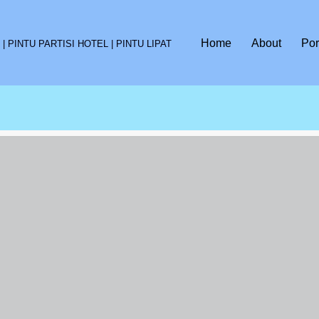
Home
About
Por
 PINTU PARTISI HOTEL | PINTU LIPAT