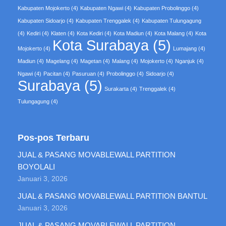
Kabupaten Mojokerto
(4)
Kabupaten Ngawi
(4)
Kabupaten Probolinggo
(4)
Kabupaten Sidoarjo
(4)
Kabupaten Trenggalek
(4)
Kabupaten Tulungagung
(4)
Kediri
(4)
Klaten
(4)
Kota Kediri
(4)
Kota Madiun
(4)
Kota Malang
(4)
Kota
Kota Surabaya
(5)
Mojokerto
(4)
Lumajang
(4)
Madiun
(4)
Magelang
(4)
Magetan
(4)
Malang
(4)
Mojokerto
(4)
Nganjuk
(4)
Ngawi
(4)
Pacitan
(4)
Pasuruan
(4)
Probolinggo
(4)
Sidoarjo
(4)
Surabaya
(5)
Surakarta
(4)
Trenggalek
(4)
Tulungagung
(4)
Pos-pos Terbaru
JUAL & PASANG MOVABLEWALL PARTITION
BOYOLALI
Januari 3, 2026
JUAL & PASANG MOVABLEWALL PARTITION BANTUL
Januari 3, 2026
JUAL & PASANG MOVABLEWALL PARTITION