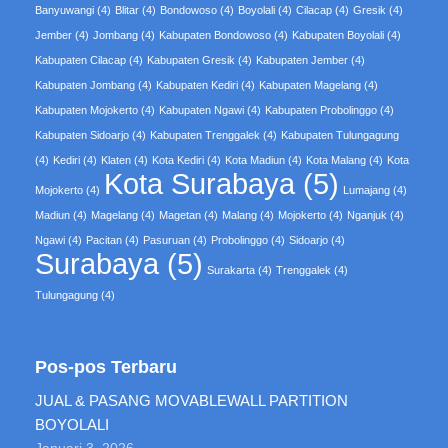
Banyuwangi
(4)
Blitar
(4)
Bondowoso
(4)
Boyolali
(4)
Cilacap
(4)
Gresik
(4)
Jember
(4)
Jombang
(4)
Kabupaten Bondowoso
(4)
Kabupaten Boyolali
(4)
Kabupaten Cilacap
(4)
Kabupaten Gresik
(4)
Kabupaten Jember
(4)
Kabupaten Jombang
(4)
Kabupaten Kediri
(4)
Kabupaten Magelang
(4)
Kabupaten Mojokerto
(4)
Kabupaten Ngawi
(4)
Kabupaten Probolinggo
(4)
Kabupaten Sidoarjo
(4)
Kabupaten Trenggalek
(4)
Kabupaten Tulungagung
(4)
Kediri
(4)
Klaten
(4)
Kota Kediri
(4)
Kota Madiun
(4)
Kota Malang
(4)
Kota
Kota Surabaya
(5)
Mojokerto
(4)
Lumajang
(4)
Madiun
(4)
Magelang
(4)
Magetan
(4)
Malang
(4)
Mojokerto
(4)
Nganjuk
(4)
Ngawi
(4)
Pacitan
(4)
Pasuruan
(4)
Probolinggo
(4)
Sidoarjo
(4)
Surabaya
(5)
Surakarta
(4)
Trenggalek
(4)
Tulungagung
(4)
Pos-pos Terbaru
JUAL & PASANG MOVABLEWALL PARTITION
BOYOLALI