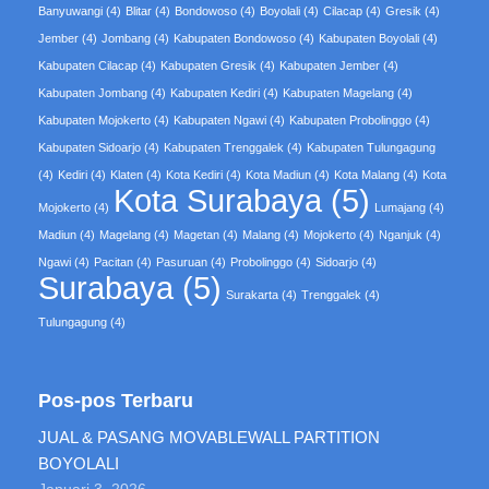
Banyuwangi
(4)
Blitar
(4)
Bondowoso
(4)
Boyolali
(4)
Cilacap
(4)
Gresik
(4)
Jember
(4)
Jombang
(4)
Kabupaten Bondowoso
(4)
Kabupaten Boyolali
(4)
Kabupaten Cilacap
(4)
Kabupaten Gresik
(4)
Kabupaten Jember
(4)
Kabupaten Jombang
(4)
Kabupaten Kediri
(4)
Kabupaten Magelang
(4)
Kabupaten Mojokerto
(4)
Kabupaten Ngawi
(4)
Kabupaten Probolinggo
(4)
Kabupaten Sidoarjo
(4)
Kabupaten Trenggalek
(4)
Kabupaten Tulungagung
(4)
Kediri
(4)
Klaten
(4)
Kota Kediri
(4)
Kota Madiun
(4)
Kota Malang
(4)
Kota
Kota Surabaya
(5)
Mojokerto
(4)
Lumajang
(4)
Madiun
(4)
Magelang
(4)
Magetan
(4)
Malang
(4)
Mojokerto
(4)
Nganjuk
(4)
Ngawi
(4)
Pacitan
(4)
Pasuruan
(4)
Probolinggo
(4)
Sidoarjo
(4)
Surabaya
(5)
Surakarta
(4)
Trenggalek
(4)
Tulungagung
(4)
Pos-pos Terbaru
JUAL & PASANG MOVABLEWALL PARTITION
BOYOLALI