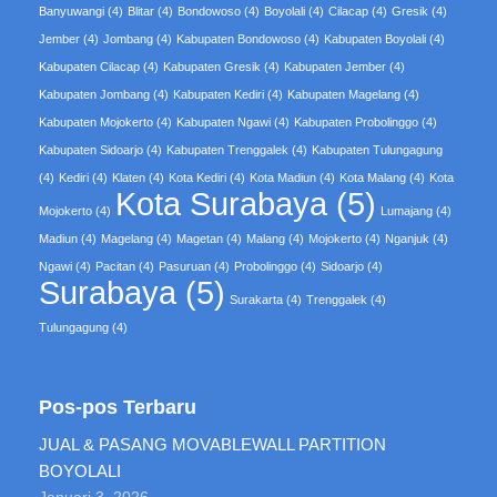
Banyuwangi
(4)
Blitar
(4)
Bondowoso
(4)
Boyolali
(4)
Cilacap
(4)
Gresik
(4)
Jember
(4)
Jombang
(4)
Kabupaten Bondowoso
(4)
Kabupaten Boyolali
(4)
Kabupaten Cilacap
(4)
Kabupaten Gresik
(4)
Kabupaten Jember
(4)
Kabupaten Jombang
(4)
Kabupaten Kediri
(4)
Kabupaten Magelang
(4)
Kabupaten Mojokerto
(4)
Kabupaten Ngawi
(4)
Kabupaten Probolinggo
(4)
Kabupaten Sidoarjo
(4)
Kabupaten Trenggalek
(4)
Kabupaten Tulungagung
(4)
Kediri
(4)
Klaten
(4)
Kota Kediri
(4)
Kota Madiun
(4)
Kota Malang
(4)
Kota
Kota Surabaya
(5)
Mojokerto
(4)
Lumajang
(4)
Madiun
(4)
Magelang
(4)
Magetan
(4)
Malang
(4)
Mojokerto
(4)
Nganjuk
(4)
Ngawi
(4)
Pacitan
(4)
Pasuruan
(4)
Probolinggo
(4)
Sidoarjo
(4)
Surabaya
(5)
Surakarta
(4)
Trenggalek
(4)
Tulungagung
(4)
Pos-pos Terbaru
JUAL & PASANG MOVABLEWALL PARTITION
BOYOLALI