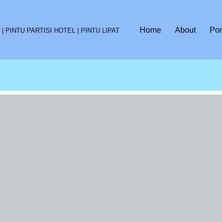
Home
About
Por
 PINTU PARTISI HOTEL | PINTU LIPAT