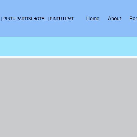
Home
About
Por
 PINTU PARTISI HOTEL | PINTU LIPAT