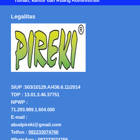
rumah, kantor dan Ruang Administrasi
Legalitas
SIUP :
503/10129.A/436.6.11/2014
TDP : 13.01.3.46.37751
NPWP :
71.293.989.1.604.000
E-mail :
abudpireki@gmail.com
Telfon :
082233074766
WhatsApp :
082233074766