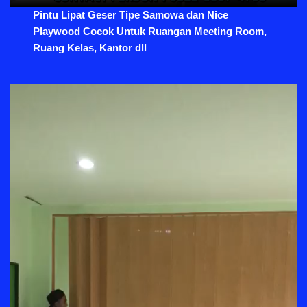
Pintu Lipat Geser Tipe Samowa dan Nice
Playwood Cocok Untuk Ruangan Meeting Room,
Ruang Kelas, Kantor dll