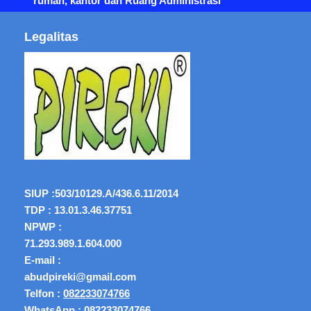
rumah, kantor dan Ruang Administrasi
Legalitas
SIUP :
503/10129.A/436.6.11/2014
TDP : 13.01.3.46.37751
NPWP :
71.293.989.1.604.000
E-mail :
abudpireki@gmail.com
Telfon :
082233074766
WhatsApp :
082233074766