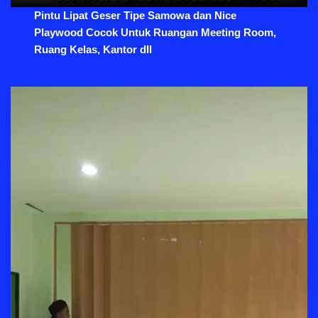
Pintu Lipat Geser Tipe Samowa dan Nice
Playwood Cocok Untuk Ruangan Meeting Room,
Ruang Kelas, Kantor dll