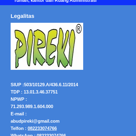
rumah, kantor dan Ruang Administrasi
Legalitas
SIUP :
503/10129.A/436.6.11/2014
TDP : 13.01.3.46.37751
NPWP :
71.293.989.1.604.000
E-mail :
abudpireki@gmail.com
Telfon :
082233074766
WhatsApp :
082233074766