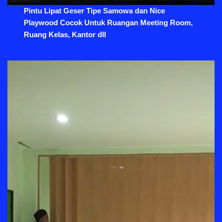
Pintu Lipat Geser Tipe Samowa dan Nice
Playwood Cocok Untuk Ruangan Meeting Room,
Ruang Kelas, Kantor dll