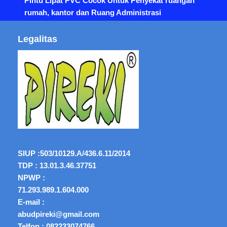
Pintu Lipat PVC Cocok Untuk Penyekat ruangan
rumah, kantor dan Ruang Administrasi
Legalitas
SIUP :
503/10129.A/436.6.11/2014
TDP : 13.01.3.46.37751
NPWP :
71.293.989.1.604.000
E-mail :
abudpireki@gmail.com
Telfon :
082233074766