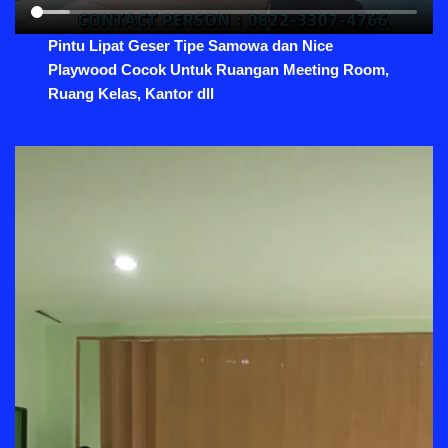
Pintu Lipat Geser Tipe Samowa dan Nice
Playwood Cocok Untuk Ruangan Meeting Room,
Ruang Kelas, Kantor dll